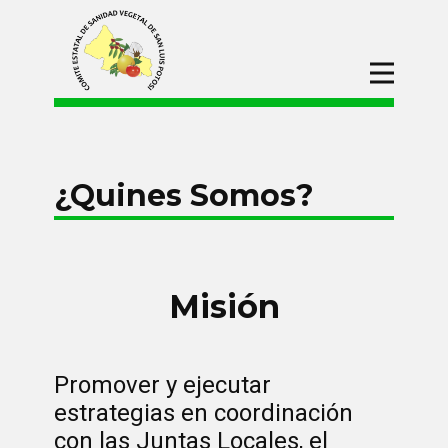
Inicio
CESAVESLP
¿Quienes Somos?
¿Quines Somos?
Organigrama
Campañas
Procesos de
Adquisiciones
Misión
Convocatorias
Divulgación
Promover y ejecutar
estrategias en coordinación
con las Juntas Locales, el