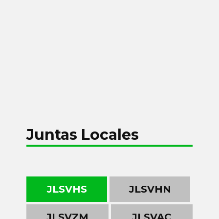
Juntas Locales
JLSVHS
JLSVHN
JLSVZM
JLSVAC