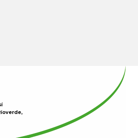
sí
Ríoverde,