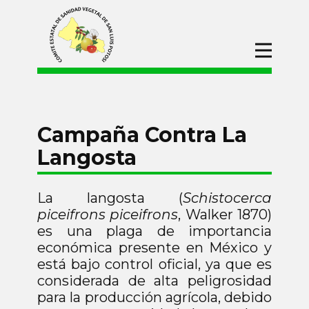
Inicio
CESAVESLP
Campañas
Campaña Contra La
Manejo Fitosanitario En Apoyo A La
Langosta
Producción Para El Bienestar (Maíz Y
Frijol)
Campañas de Protección
Fitosanitaria
La langosta (
Schistocerca
piceifrons piceifrons
, Walker 1870)
Campaña Contra Plagas
Reglamentadas De Los Cítricos
es una plaga de importancia
económica presente en México y
Campaña Nacional Contra Moscas
De La Fruta
está bajo control oficial, ya que es
considerada de alta peligrosidad
Campaña Contra La Langosta
para la producción agrícola, debido