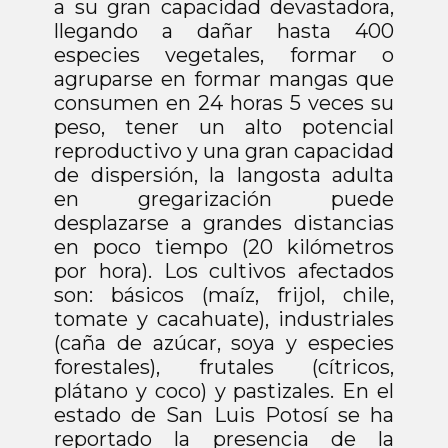
Campaña Contra Plagas Del Cafeto
a su gran capacidad devastadora,
llegando a dañar hasta 400
Campaña Del Manejo Fitosanitario
De Hortalizas
especies vegetales, formar o
agruparse en formar mangas que
Operación de Puntos de Verificación
Interna en Materia Fitosanitaria
consumen en 24 horas 5 veces su
peso, tener un alto potencial
Inocuidad Agricola
reproductivo y una gran capacidad
Procesos de
de dispersión, la langosta adulta
Adquisiciones
en gregarización puede
desplazarse a grandes distancias
Convocatorias
en poco tiempo (20 kilómetros
Divulgación
por hora). Los cultivos afectados
son: básicos (maíz, frijol, chile,
tomate y cacahuate), industriales
(caña de azúcar, soya y especies
forestales), frutales (cítricos,
plátano y coco) y pastizales. En el
estado de San Luis Potosí se ha
reportado la presencia de la