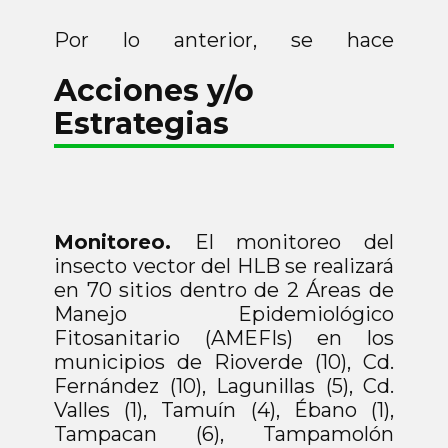
Por lo anterior, se hace
indispensable la atención de los
Acciones y/o
diversos problemas fitosanitarios
presentes mediante la
Estrategias
implementación de acciones
fitosanitarias contempladas en la
estrategia operativa, a fin de
mitigar el riesgo de diseminación
de las plagas de los cítricos y su
Monitoreo.
El monitoreo del
impacto en la producción citrícola
insecto vector del HLB se realizará
estatal.
en 70 sitios dentro de 2 Áreas de
Manejo Epidemiológico
Fitosanitario (AMEFIs) en los
municipios de Rioverde (10), Cd.
Fernández (10), Lagunillas (5), Cd.
Valles (1), Tamuín (4), Ébano (1),
Tampacan (6), Tampamolón