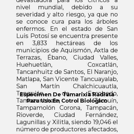
devastadora para los cítricos a
nivel mundial, debido a su
severidad y alto riesgo, ya que no
se conoce cura para los árboles
enfermos. En el estado de San
Luis Potosí se encuentra presente
en 3,833 hectáreas de los
municipios de Aquismón, Axtla de
Terrazas, Ébano, Ciudad Valles,
Huehuetlán, Coxcatlán,
Tancanhuitz de Santos, El Naranjo,
Matlapa, San Vicente Tancuayalab,
San Martín Chalchicuautla,
Tanquián de Escobedo,
diata
E
spécimen De Diaphorina Citri
Tamazunchale, Tamuín,
ico
Vector Del Huanglongbing
Tampamolón Corona, Tampacán,
Rioverde, Ciudad Fernández,
Lagunillas y Xilitla, siendo 19,046 el
número de productores afectados,