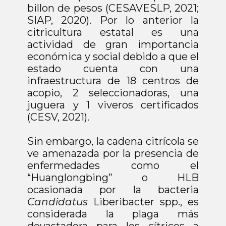
Campaña Contra Plagas Del Cafeto
billon de pesos (CESAVESLP, 2021;
Campaña Del Manejo Fitosanitario
SIAP, 2020). Por lo anterior la
De Hortalizas
citricultura estatal es una
Operación de Puntos de Verificación
actividad de gran importancia
Interna en Materia Fitosanitaria
económica y social debido a que el
Inocuidad Agricola
estado cuenta con una
infraestructura de 18 centros de
Procesos de
acopio, 2 seleccionadoras, una
Adquisiciones
juguera y 1 viveros certificados
Convocatorias
(CESV, 2021).
Divulgación
Sin embargo, la cadena citrícola se
ve amenazada por la presencia de
enfermedades como el
“Huanglongbing” o HLB
ocasionada por la bacteria
Candidatus
Liberibacter spp., es
considerada la plaga más