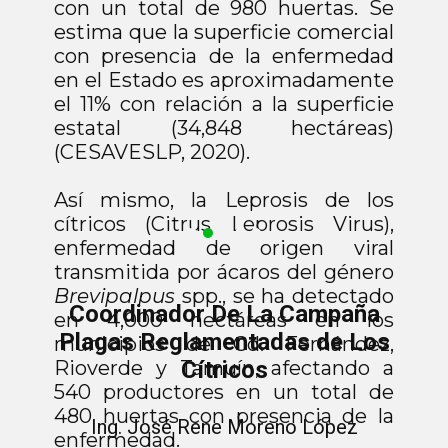
con un total de 980 huertas. Se
estima que la superficie comercial
con presencia de la enfermedad
en el Estado es aproximadamente
el 11% con relación a la superficie
estatal (34,848 hectáreas)
(CESAVESLP, 2020).
Así mismo, la Leprosis de los
cítricos (Citrus Leprosis Virus),
enfermedad de origen viral
transmitida por ácaros del género
Brevipalpus
spp., se ha detectado
Coordinador De La Campaña
en 4,000 hectáreas en los
Plagas Reglamentadas de Los
municipios de Cd. Fernández,
Rioverde y Tamuín, afectando a
Cítricos
540 productores en un total de
480 huertas con presencia de la
Ing. José Rene Moreno López
enfermedad.