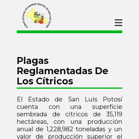
Inicio
CESAVESLP
Campañas
Plagas
Manejo Fitosanitario En Apoyo A La
Reglamentadas De
Producción Para El Bienestar (Maíz Y
Frijol)
Los Cítricos
Campañas de Protección
Fitosanitaria
El Estado de San Luis Potosí
Campaña Contra Plagas
Reglamentadas De Los Cítricos
cuenta con una superficie
sembrada de cítricos de 35,119
Campaña Nacional Contra Moscas
De La Fruta
hectáreas, con una producción
anual de 1,228,982 toneladas y un
Campaña Contra La Langosta
valor de producción superior el