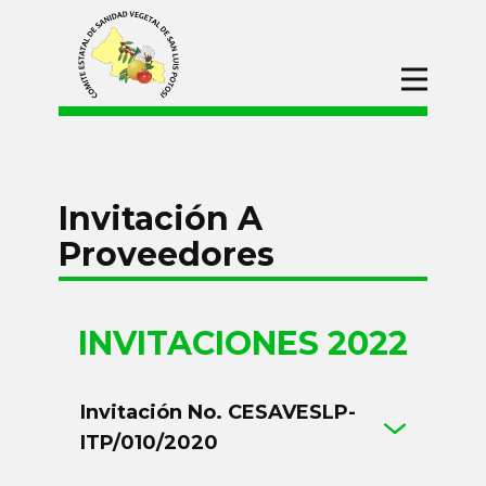
Inicio
CESAVESLP
Campañas
Invitación A
Procesos de
Adquisiciones
Proveedores
Convocatorias
Divulgación
INVITACIONES​ 2022
Invitación No. CESAVESLP-
ITP/010/2020