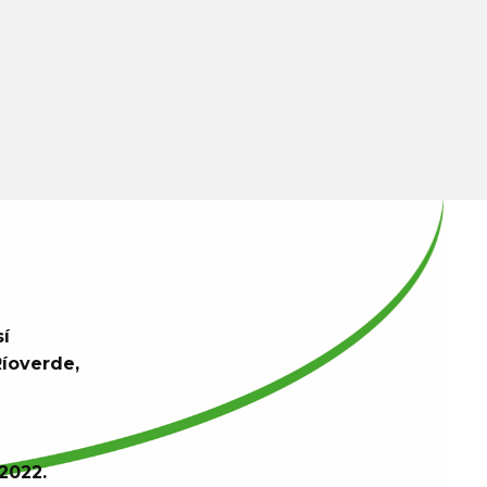
sí
Ríoverde,
2022.